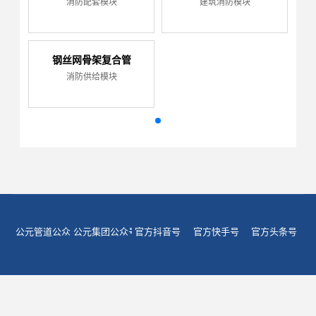
消防配套模块
建筑消防模块
钢丝网骨架复合管
消防供给模块
公元管道公众号
公元集团公众号
官方抖音号
官方快手号
官方头条号
400-906-6668
电话 :
地址 :
浙江省台州市黄岩经济开发区埭西路2号


关注我们