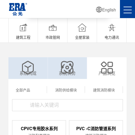

English





建筑工程
市政管网
全屋家装
电力通讯



系统构成
系统优势
产品浏览
全部产品
消防供给模块
建筑消防模块
消
CPVC专用胶水系列
PVC -C消防管道系列